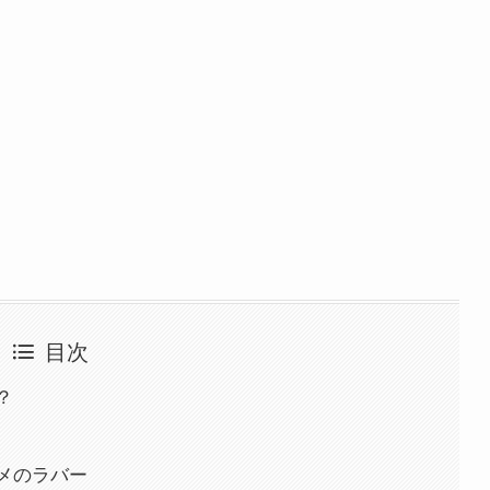
目次
？
メのラバー