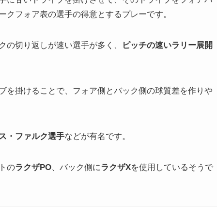
ークフォア表の選手の得意とするプレーです。
クの切り返しが速い選手が多く、
ピッチの速いラリー展開
ブを掛けることで、
フォア側とバック側の球質差
を作りや
ス・ファルク選手
などが有名です。
トの
ラクザPO
、バック側に
ラクザX
を使用しているそうで